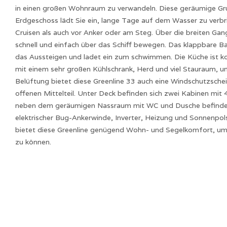
in einen großen Wohnraum zu verwandeln. Diese geräumige Gr
Erdgeschoss lädt Sie ein, lange Tage auf dem Wasser zu verb
Cruisen als auch vor Anker oder am Steg. Über die breiten Ga
schnell und einfach über das Schiff bewegen. Das klappbare Ba
das Aussteigen und ladet ein zum schwimmen. Die Küche ist k
mit einem sehr großen Kühlschrank, Herd und viel Stauraum, un
Belüftung bietet diese Greenline 33 auch eine Windschutzsche
offenen Mittelteil. Unter Deck befinden sich zwei Kabinen mit 4
neben dem geräumigen Nassraum mit WC und Dusche befinden
elektrischer Bug-Ankerwinde, Inverter, Heizung und Sonnenpo
bietet diese Greenline genügend Wohn- und Segelkomfort, um 
zu können.