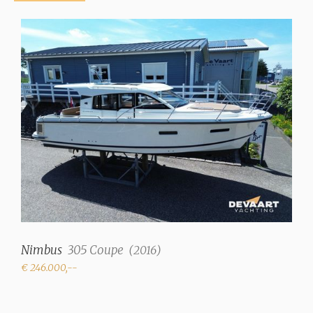
Nimbus
305 Coupe
(
2016
)
€ 246.000,--