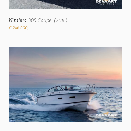
Nimbus
305 Coupe
(
2016
)
€ 246.000,--