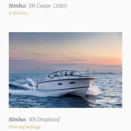
Nimbus
335 Coupe
(
2010
)
€ 187.000,--
Nimbus
305 Drophead
Preis auf Anfrage