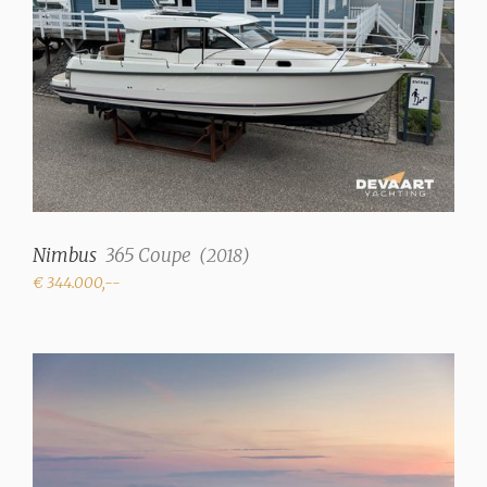
Nimbus
365 Coupe
(
2018
)
€ 344.000,--