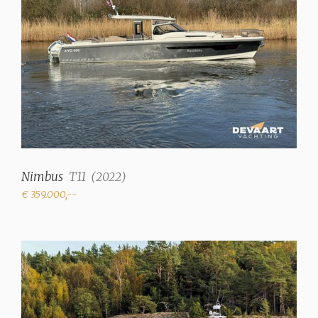
Nimbus
T11
(
2022
)
€ 359.000,--