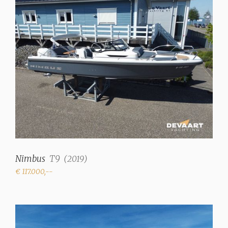
Nimbus
T9
(
2019
)
€ 117.000,--