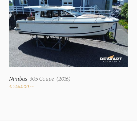
Nimbus
305 Coupe
(
2016
)
€ 246.000,--