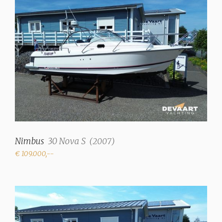
Nimbus
30 Nova S
(
2007
)
€ 109.000,--