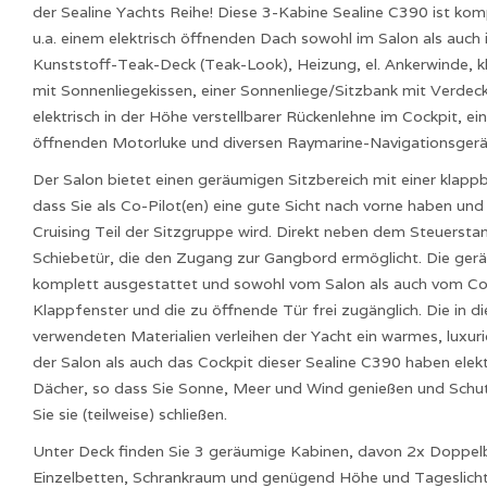
der Sealine Yachts Reihe! Diese 3-Kabine Sealine C390 ist kom
u.a. einem elektrisch öffnenden Dach sowohl im Salon als auch
Kunststoff-Teak-Deck (Teak-Look), Heizung, el. Ankerwinde, 
mit Sonnenliegekissen, einer Sonnenliege/Sitzbank mit Verdec
elektrisch in der Höhe verstellbarer Rückenlehne im Cockpit, ein
öffnenden Motorluke und diversen Raymarine-Navigationsgerä
Der Salon bietet einen geräumigen Sitzbereich mit einer klapp
dass Sie als Co-Pilot(en) eine gute Sicht nach vorne haben un
Cruising Teil der Sitzgruppe wird. Direkt neben dem Steuerstan
Schiebetür, die den Zugang zur Gangbord ermöglicht. Die gerä
komplett ausgestattet und sowohl vom Salon als auch vom Co
Klappfenster und die zu öffnende Tür frei zugänglich. Die in d
verwendeten Materialien verleihen der Yacht ein warmes, luxu
der Salon als auch das Cockpit dieser Sealine C390 haben elek
Dächer, so dass Sie Sonne, Meer und Wind genießen und Schu
Sie sie (teilweise) schließen.
Unter Deck finden Sie 3 geräumige Kabinen, davon 2x Doppel
Einzelbetten, Schrankraum und genügend Höhe und Tageslicht,