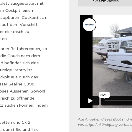
Spezifikation
plett ausgestattet mit
 im Cockpit, einem
klappbarem Cockpittisch
k auf dem Vorschiff,
er elektrisch zu
ten.
baren Beifahrercouch, so
d die Couch nach dem
d befindet sich eine
umige Pantry ist
ckpit aus durch das
ieser Sealine C390
riöses Aussehen. Sowohl
trisch zu öffnende
tz suchen können, indem
Alle Angaben dieses Boot sind
betten und 1x 2
vorherige Ankündigung vorbeha
 damit Sie und Ihre