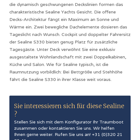
die dynamisch geschwungenen Deckslinien formen das
charakteristische Sealine Yachts Gesicht. Die offene
Decks-Architektur fängt ein Maximum an Sonne und
Wärme ein. Zwei bewegliche Dachelemente dosieren das
Tageslicht nach Wunsch. Cockpit und doppelter Fahrersitz
der Sealine S330 bieten genug Platz für zusätzliche
Tagesgäste. Unter Deck verwöhnt Sie eine exklusiv
ausgestaltete Wohnlandschaft mit zwei Doppelkabinen,
Küche und Salon. Wie für Sealine typisch, ist die
Raumnutzung vorbildlich: Bei Bettgröße und Stehhöhe
fährt die Sealine S330 in ihrer Klasse weit voraus.
Sie interessieren sich für diese
Sealine
?
Stellen Sie sich mit dem Konfigurator Ihr Traumboot
zusammen oder kontaktieren Sie uns. Wir helfen
Ihnen gerne weiter. Rufen Sie uns an! +31 (0)320 21