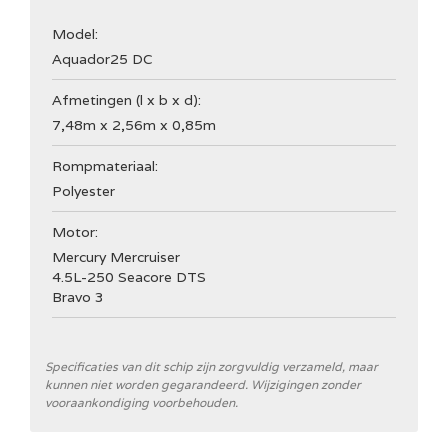
Model:
Aquador
25 DC
Afmetingen (l x b x d):
7,48m x 2,56m x 0,85m
Rompmateriaal:
Polyester
Motor:
Mercury Mercruiser
4.5L-250 Seacore DTS
Bravo 3
* Verplichte velden
Specificaties van dit schip zijn zorgvuldig verzameld, maar
kunnen niet worden gegarandeerd. Wijzigingen zonder
vooraankondiging voorbehouden.