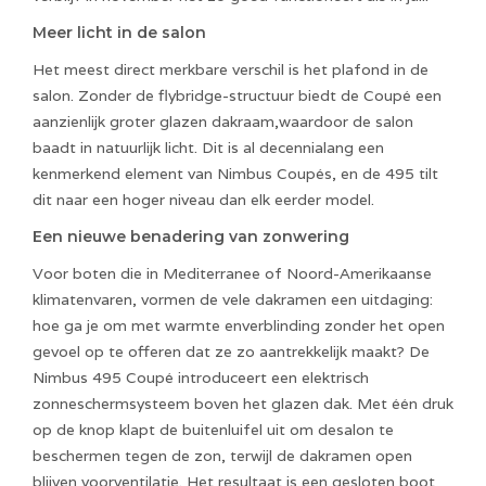
Meer licht in de salon
Het meest direct merkbare verschil is het plafond in de
salon. Zonder de flybridge-structuur biedt de Coupé een
aanzienlijk groter glazen dakraam,waardoor de salon
baadt in natuurlijk licht. Dit is al decennialang een
kenmerkend element van Nimbus Coupés, en de 495 tilt
dit naar een hoger niveau dan elk eerder model.
Een nieuwe benadering van zonwering
Voor boten die in Mediterranee of Noord-Amerikaanse
klimatenvaren, vormen de vele dakramen een uitdaging:
hoe ga je om met warmte enverblinding zonder het open
gevoel op te offeren dat ze zo aantrekkelijk maakt? De
Nimbus 495 Coupé introduceert een elektrisch
zonneschermsysteem boven het glazen dak. Met één druk
op de knop klapt de buitenluifel uit om desalon te
beschermen tegen de zon, terwijl de dakramen open
blijven voorventilatie. Het resultaat is een gesloten boot