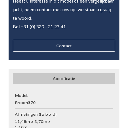
Heeft u interesse in dit model of een vergelijkbaar
jacht, neem contact met ons op, we staan u graag
te woord.
Bel +31 (0) 320 - 21 23 41
Contact
Specificatie
Model:
Broom
370
Afmetingen (l x b x d):
11,48m x 3,70m x
1,10m