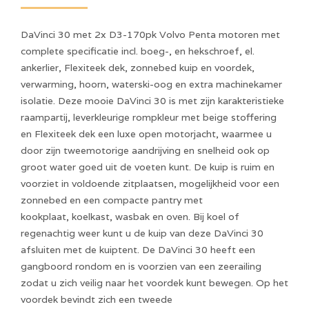
DaVinci 30 met 2x D3-170pk Volvo Penta motoren met
complete specificatie incl. boeg-, en hekschroef, el.
ankerlier, Flexiteek dek, zonnebed kuip en voordek,
verwarming, hoorn, waterski-oog en extra machinekamer
isolatie. Deze mooie DaVinci 30 is met zijn karakteristieke
raampartij, leverkleurige rompkleur met beige stoffering
en Flexiteek dek een luxe open motorjacht, waarmee u
door zijn tweemotorige aandrijving en snelheid ook op
groot water goed uit de voeten kunt. De kuip is ruim en
voorziet in voldoende zitplaatsen, mogelijkheid voor een
zonnebed en een compacte pantry met
kookplaat, koelkast, wasbak en oven. Bij koel of
regenachtig weer kunt u de kuip van deze DaVinci 30
afsluiten met de kuiptent. De DaVinci 30 heeft een
gangboord rondom en is voorzien van een zeerailing
zodat u zich veilig naar het voordek kunt bewegen. Op het
voordek bevindt zich een tweede