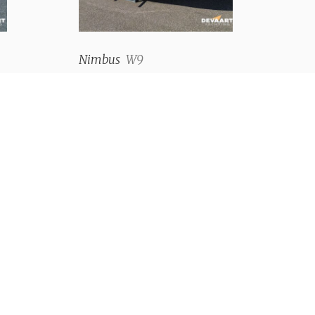
Nimbus
W9
€ 196.000,--