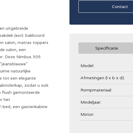
Contact
n uitgebreide
teakdek (excl. bakboord
en salon, matras toppers
Specificatie
de salon, een
ter. Deze Nimbus 305
 "jeansblauwe"
Model:
ime natuurlijke
Afmetingen (l x b x d):
e tot een elegante
cabrioletkap, zodat u ook
Rompmateriaal:
 de flush gemonteerde
r het
Modeljaar:
V-bed, een gastenkabine
Motor: