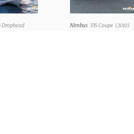
5 Drophead
Nimbus
335 Coupe
(
2010
)
aag
€ 187.000,--
 boten