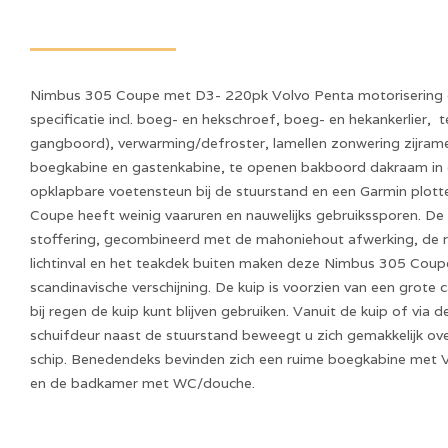
Nimbus 305 Coupe met D3- 220pk Volvo Penta motorisering e
specificatie incl. boeg- en hekschroef, boeg- en hekankerlier, 
gangboord), verwarming/defroster, lamellen zonwering zijram
boegkabine en gastenkabine, te openen bakboord dakraam in 
opklapbare voetensteun bij de stuurstand en een Garmin plot
Coupe heeft weinig vaaruren en nauwelijks gebruikssporen. De
stoffering, gecombineerd met de mahoniehout afwerking, de ru
lichtinval en het teakdek buiten maken deze Nimbus 305 Coup
scandinavische verschijning. De kuip is voorzien van een grote 
bij regen de kuip kunt blijven gebruiken. Vanuit de kuip of via
schuifdeur naast de stuurstand beweegt u zich gemakkelijk ove
schip. Benedendeks bevinden zich een ruime boegkabine met 
en de badkamer met WC/douche.