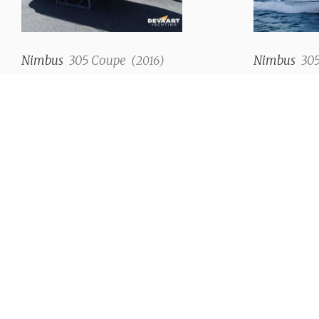
Nimbus
305 Coupe
Nimbus
30
(
2016
)
€ 246.000,--
Prijs op aanvr
Nieuwe en gebruikte
Bij De Vaart Yachting vindt u naast
nieuwe boten ook een uitgebreid
aanbod van gebruikte boten.