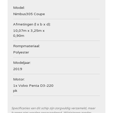
Model:
Nimbus
305 Coupe
Afmetingen (l x b x d):
10,07m x 3,25m x
0,90m
Rompmateriaal:
Polyester
Modeljaar:
2019
Motor:
1x Volvo Penta D3-220
pk
Specificaties van dit schip zijn zorgvuldig verzameld, maar
kunnen niet worden gegarandeerd. Wijzigingen zonder