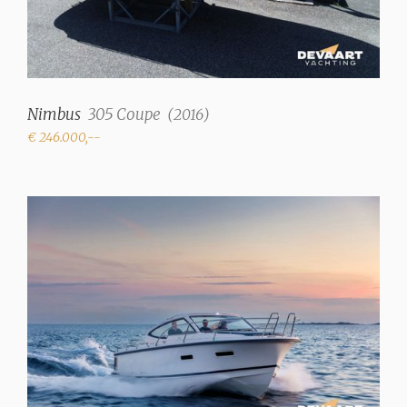
Nimbus
305 Coupe
(
2016
)
€ 246.000,--