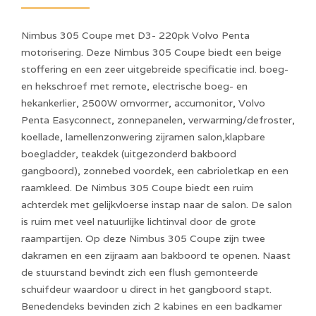
Nimbus 305 Coupe met D3- 220pk Volvo Penta
motorisering. Deze Nimbus 305 Coupe biedt een beige
stoffering en een zeer uitgebreide specificatie incl. boeg-
en hekschroef met remote, electrische boeg- en
hekankerlier, 2500W omvormer, accumonitor, Volvo
Penta Easyconnect, zonnepanelen, verwarming/defroster,
koellade, lamellenzonwering zijramen salon,klapbare
boegladder, teakdek (uitgezonderd bakboord
gangboord), zonnebed voordek, een cabrioletkap en een
raamkleed. De Nimbus 305 Coupe biedt een ruim
achterdek met gelijkvloerse instap naar de salon. De salon
is ruim met veel natuurlijke lichtinval door de grote
raampartijen. Op deze Nimbus 305 Coupe zijn twee
dakramen en een zijraam aan bakboord te openen. Naast
de stuurstand bevindt zich een flush gemonteerde
schuifdeur waardoor u direct in het gangboord stapt.
Benedendeks bevinden zich 2 kabines en een badkamer