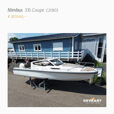
Nimbus
335 Coupe
(
2010
)
€ 187.000,--