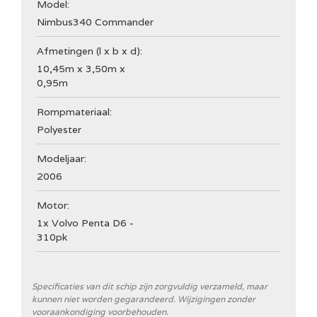
Model:
Nimbus
340 Commander
Afmetingen (l x b x d):
10,45m x 3,50m x
0,95m
Rompmateriaal:
Polyester
Modeljaar:
2006
Motor:
1x Volvo Penta D6 -
310pk
Specificaties van dit schip zijn zorgvuldig verzameld, maar
kunnen niet worden gegarandeerd. Wijzigingen zonder
vooraankondiging voorbehouden.