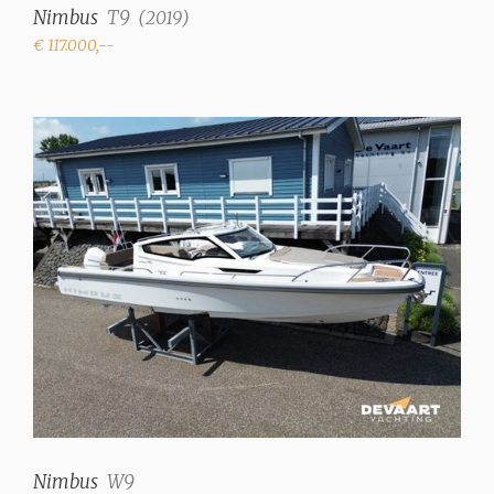
Nimbus
T9
(
2019
)
€ 117.000,--
Nimbus
W9