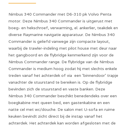
Nimbus 340 Commander met D6-310 pk Volvo Penta
motor. Deze Nimbus 340 Commander is uitgerust met
boeg- en hekschroef, verwarming, el. ankerlier, teakdek en
diverse Raymarine navigatie apparatuur. De Nimbus 340
Commander is geliefd vanwege zijn compacte layout,
waarbij de trawler-indeling met pilot house met deur naar
het gangboord en de flybridge kenmerkend zijn voor de
Nimbus Commander range. De flybridge van de Nimbus
Commander is medium hoog zodat hij met slechts enkele
treden vanaf het achterdek of via een 'binnendoor' trapje
vanachter de stuurstand te bereiken is. Op de flybridge
bevinden zich de stuurstand en vaste banken. Deze
Nimbus 340 Commander beschikt benedendeks over een
boegkabine met queen bed, een gastenkabine en een
natte cel met wc/douche. De salon met U-sofa en ruime
keuken bevindt zicht direct bij de instap vanaf het
achterdek. Het achterdek kan worden afgesloten met de