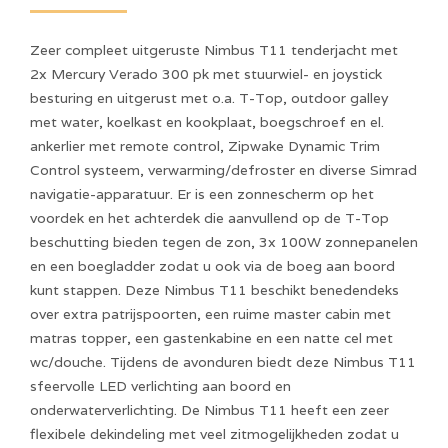
Zeer compleet uitgeruste Nimbus T11 tenderjacht met
2x Mercury Verado 300 pk met stuurwiel- en joystick
besturing en uitgerust met o.a. T-Top, outdoor galley
met water, koelkast en kookplaat, boegschroef en el.
ankerlier met remote control, Zipwake Dynamic Trim
Control systeem, verwarming/defroster en diverse Simrad
navigatie-apparatuur. Er is een zonnescherm op het
voordek en het achterdek die aanvullend op de T-Top
beschutting bieden tegen de zon, 3x 100W zonnepanelen
en een boegladder zodat u ook via de boeg aan boord
kunt stappen. Deze Nimbus T11 beschikt benedendeks
over extra patrijspoorten, een ruime master cabin met
matras topper, een gastenkabine en een natte cel met
wc/douche. Tijdens de avonduren biedt deze Nimbus T11
sfeervolle LED verlichting aan boord en
onderwaterverlichting. De Nimbus T11 heeft een zeer
flexibele dekindeling met veel zitmogelijkheden zodat u