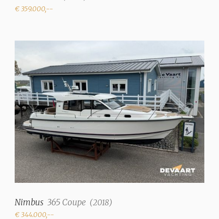
€ 359.000,--
Nimbus
365 Coupe
(
2018
)
€ 344.000,--