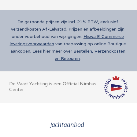
De getoonde prijzen zijn incl. 21% BTW, exclusief
verzendkosten Af-Lelystad. Prijzen en afbeeldingen zijn
onder voorbehoud van wijzigingen.
Hiswa E-Commerce
leveringsvoorwaarden
van toepassing op online Boutique
aankopen. Lees hier meer over
Bestellen, Verzendkosten
en Retouren
.
De Vaart Yachting is een Official Nimbus
Center
Jachtaanbod