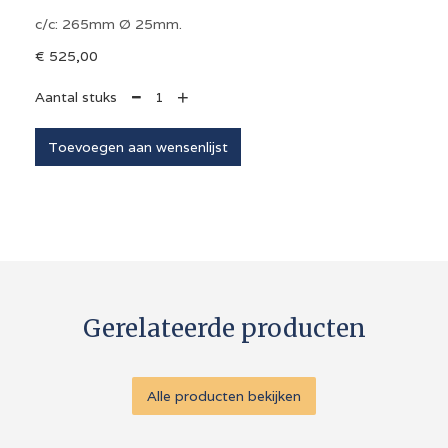
c/c: 265mm Ø 25mm.
€ 525,00
+
Aantal stuks

Gerelateerde producten
Alle producten bekijken