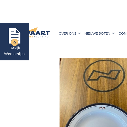
OVER ONS
NIEUWE BOTEN
CON
Home
>
Nimbus Boutique
>
Serviesgoed
>
Klein bord, Nimbu
0
Bekijk
Wensenlijst