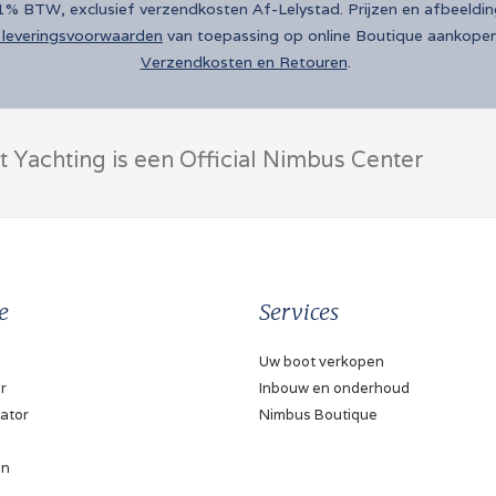
 21% BTW, exclusief verzendkosten Af-Lelystad. Prijzen en afbeeldi
leveringsvoorwaarden
van toepassing op online Boutique aankopen
Verzendkosten en Retouren
.
t Yachting is een Official Nimbus Center
e
Services
Uw boot verkopen
r
Inbouw en onderhoud
ator
Nimbus Boutique
en