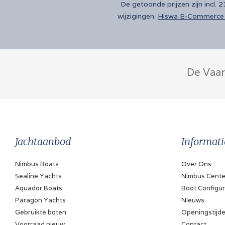
De getoonde prijzen zijn incl.
wijzigingen.
Hiswa E-Commerce 
De Vaar
Jachtaanbod
Informati
Nimbus Boats
Over Ons
Sealine Yachts
Nimbus Cente
Aquador Boats
Boot Configur
Paragon Yachts
Nieuws
Gebruikte boten
Openingstijd
Voorraad nieuw
Contact