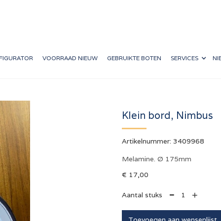
FIGURATOR
VOORRAAD NIEUW
GEBRUIKTE BOTEN
SERVICES
NI
s
Klein bord, Nimbus
Artikelnummer:
3409968
Melamine. Ø 175mm
€ 17,00
+
Aantal stuks
