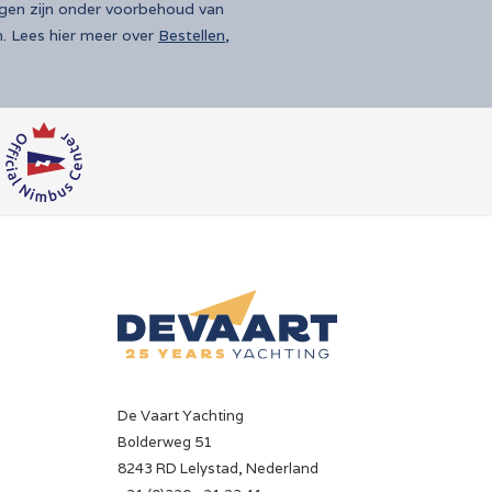
ngen zijn onder voorbehoud van
. Lees hier meer over
Bestellen,
De Vaart Yachting
Bolderweg 51
8243 RD Lelystad, Nederland